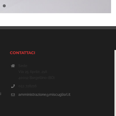
CONTATTACI
Sede
Via 25 Aprile, 21A
40012 Bargellino (BO)
051 728216
i
amministrazione@miscuglisrl.it