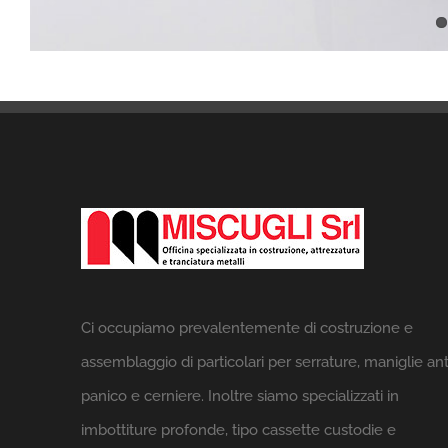
Ci occupiamo prevalentemente di costruzione e
assemblaggio di particolari per serrature, maniglie ant
panico e cerniere. Inoltre siamo specializzati in
imbottiture profonde, tipo cassette custodie e